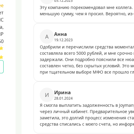
05.12.2023
ее
Эту компанию порекомендовал мне коллега. 
ет
меньшую сумму, чем я просил. Вероятно, из
ЛС
a,
ИР
Анна
А
19.12.2023
50
Одобрили и перечислили средства моментал
составляла всего 5000 рублей, и мне срочно 
задержали. Они подробно пояснили все нюан
составлен четко, без скрытых условий. Это м
при тщательном выборе МФО все прошло гл
Ирина
И
28.01.2024
Я смогла выплатить задолженность в Joyman
через личный кабинет. Предварительное уве
заметила, это долгий процесс изменения ста
средства списались с моего счета, но инфо