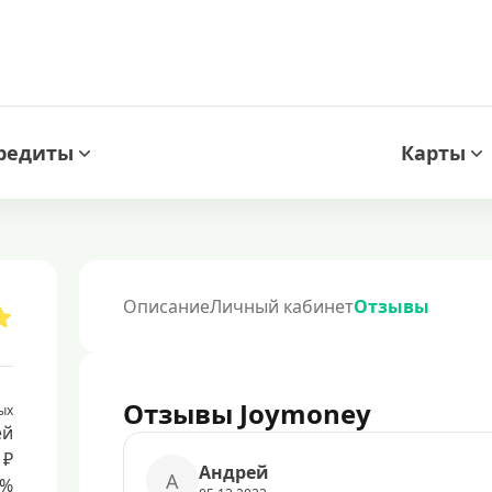
редиты
Карты
Описание
Личный кабинет
Отзывы
Отзывы Joymoney
ых
ей
 ₽
Андрей
А
8%