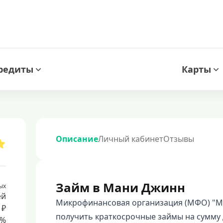
редиты
Карты
Описание
Личный кабинет
Отзывы
Займ в Мани Джинн
ых
ей
Микрофинансовая организация (МФО) "М
 ₽
получить краткосрочные займы на сумму 
8%