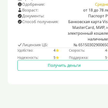
Одобрение:
Средн
Возраст:
от 18 до 78 л
Документы:
Паспорт 
Способ получения:
Банковская карта Vis
MasterCard, МИР, 
электронный кошеле
наличным
Лицензия ЦБ:
№ 6515030290065
Удобство:
4
Скорость:
4
Надежность:
5
Поддержка:
5
Получить деньги