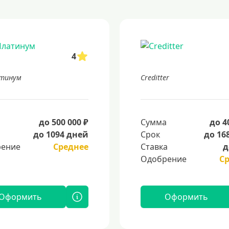
4
атинум
Creditter
а
до 500 000 ₽
Сумма
до 4
до 1094 дней
Срок
до 16
ение
Среднее
Ставка
д
Одобрение
С
Оформить
Оформить