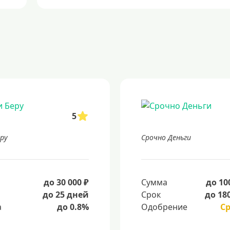
5
еру
Срочно Деньги
а
до 30 000 ₽
Сумма
до 10
до 25 дней
Срок
до 18
а
до 0.8%
Одобрение
С