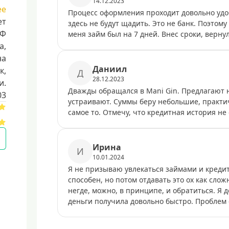
14.12.2023
ее
Процесс оформления проходит довольно удобн
ет
здесь не будут щадить. Это не банк. Поэтому
РФ
меня займ был на 7 дней. Внес сроки, вернул
a,
на
Дaниил
к,
Д
28.12.2023
и.
Дважды обращался в Mani Gin. Предлагают 
03
устраивают. Суммы беру небольшие, практич
самое то. Отмечу, что кредитная история не 
Иpинa
И
10.01.2024
Я не призываю увлекаться займами и кредит
способен, но потом отдавать это ох как сло
негде, можно, в принципе, и обратиться. Я
деньги получила довольно быстро. Проблем 