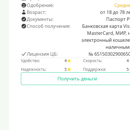
Одобрение:
Средн
Возраст:
от 18 до 78 л
Документы:
Паспорт 
Способ получения:
Банковская карта Vis
MasterCard, МИР, 
электронный кошеле
наличным
Лицензия ЦБ:
№ 6515030290065
Удобство:
4
Скорость:
4
Надежность:
5
Поддержка:
5
Получить деньги