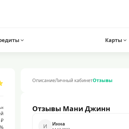
редиты
Карты
Описание
Личный кабинет
Отзывы
Отзывы Мани Джинн
ых
ей
 ₽
Иннa
И
8%