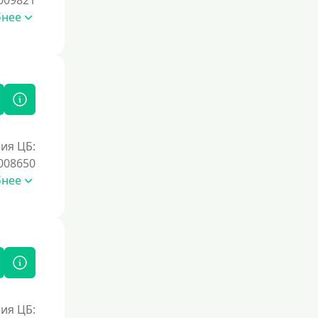
009821
Первый займ без процентов
бнее
Без процентов на 30 дней
Под 0 %
Условия
С возможностью частичного
погашения
ия ЦБ:
Без страховок и комиссий
008650
бнее
Со страховкой
Повторный
Надежные
Без обмана
Без предоплат
Без электронной почты
ия ЦБ:
С автоматическим одобрением