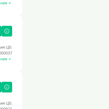
Без подтверждения дохода
бнее
Без справок и поручителей
Без посредников
Процент
Под 1 %
ия ЦБ:
С пролонгацией (продлением)
000037
Под высокий процент
бнее
Без комиссии
В рассрочку
С ежемесячным платежом
Бесплатно
Под низкий процент
ия ЦБ:
Без процентов