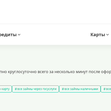
редиты
Карты
упно круглосуточно всего за несколько минут после оф
 карту
все займы через госуслуги
все займы наличными
все
новые займы
смс займ
все займы
все займы ночью
ярные займы
лучшие займы
подобрать займ
рейтинг займо