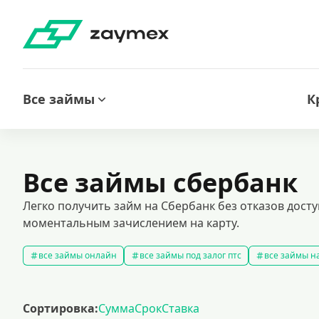
Все займы
К
Все займы сбербанк
Легко получить займ на Сбербанк без отказов дост
моментальным зачислением на карту.
все займы онлайн
все займы под залог птс
все займы на
срочные займы
быстрые займы
все займы до зарплаты
выбрать экспресс займ в рф
долгосрочные займы
попул
Сортировка:
Сумма
Срок
Ставка
рефинансирование займов
калькулятор займов