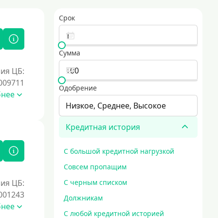
Срок
Сумма
ия ЦБ:
009711
Одобрение
бнее
Низкое, Среднее, Высокое
Кредитная история
С большой кредитной нагрузкой
Совсем пропащим
ия ЦБ:
С черным списком
001243
Должникам
бнее
С любой кредитной историей