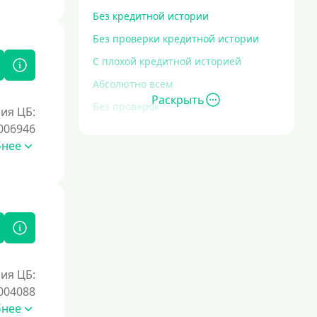
Без кредитной истории
Без проверки кредитной истории
С плохой кредитной историей
Абсолютно всем
Раскрыть
Без проверок
ия ЦБ:
006946
Со 100% одобрением
бнее
Без отказа
На карту без отказа
С просрочками
Залог
Под залог ПТС
ия ЦБ:
004088
Без залога
бнее
Под залог