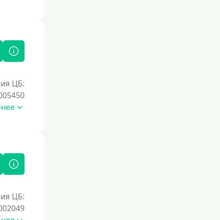
Под залог недвижимости
Под ПТС по доверенности
Под ПТС мотоцикла
Под ПТС спецтехники
Под ПТС грузового автомобиля
ия ЦБ:
Авто без ПТС
005450
бнее
Цель
На Новый Год
Для исправления кредитной истории
На погашение других займов
До зарплаты
ия ЦБ:
Для ИП
002049
Для бизнеса