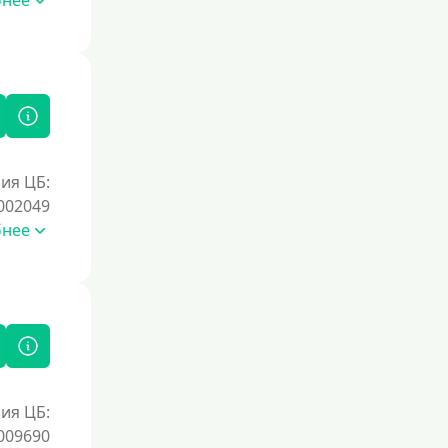
бнее
Документы
Без документов
По ИНН
По загранпаспорту
ия ЦБ:
По военному билету
002049
По водительскому удостоверению
бнее
По СНИЛСу
Без СНИЛСа
По паспорту
Без паспорта
По фото
ия ЦБ:
Без фото
009690