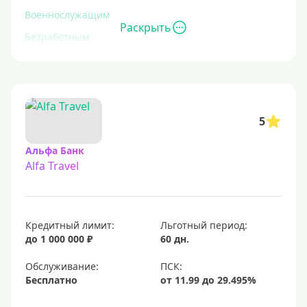
Военнослужащим
Раскрыть
Безработным
Инвалидам
Для иностранных граждан
С временной регистрацией
5
Для пенсионеров
До 75 лет
Альфа Банк
Alfa Travel
До 80 лет
Для студентов
Молодежные
Кредитный лимит:
Льготный период:
С 18 лет
до 1 000 000 ₽
60 дн.
С 19 лет
Обслуживание:
С 20 лет
Бесплатно
С 21 года