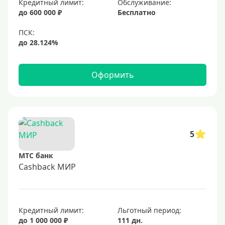
Кредитный лимит:
Обслуживание:
Золотые
до 600 000 ₽
Бесплатно
Черные
Виртуальные
Тип бонусов
Оформить
С бонусами
С кэшбеком
С кэшбэком на АЗС
5
С милями
МТС банк
Цель
Cashback МИР
Для игр
Для покупок
Кредитный лимит:
Льготный период:
Для путешествий
до 1 000 000 ₽
111 дн.