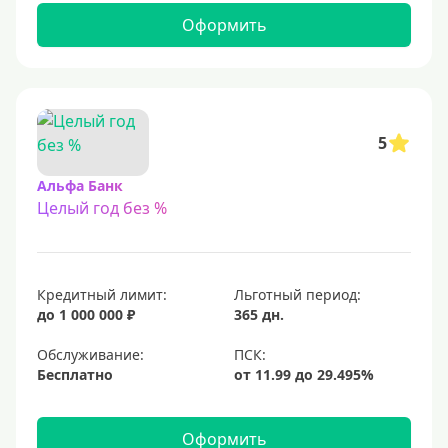
С 22 лет
Оформить
С 23 лет
Для самозанятых
Льготный период (без процентов)
5
С льготным периодом
Альфа Банк
Целый год без %
50 дней
55 дней
На 60 дней
Кредитный лимит:
Льготный период:
На 90 дней
до 1 000 000 ₽
365 дн.
100 дней
Обслуживание:
Бесплатно
110 дней
120 дней
Оформить
145 дней