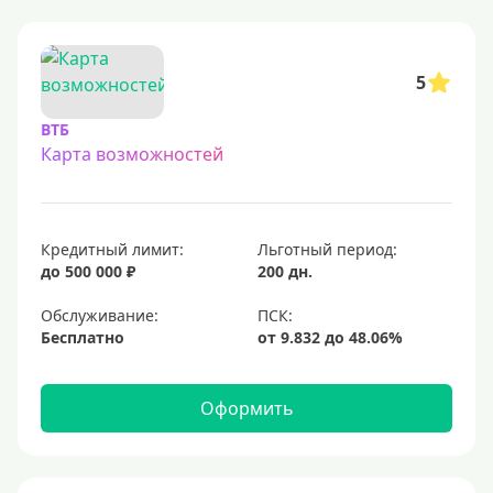
С овердрафтом
С процентом на остаток
5
С низким процентом
ВТБ
Без процентов
Карта возможностей
Доступные
Сумма (рублей)
Кредитный лимит:
Льготный период:
до 500 000 ₽
200 дн.
5000 руб
Обслуживание:
10000 руб
Бесплатно
15000 руб
20000 руб
Оформить
25000 руб
30000 руб