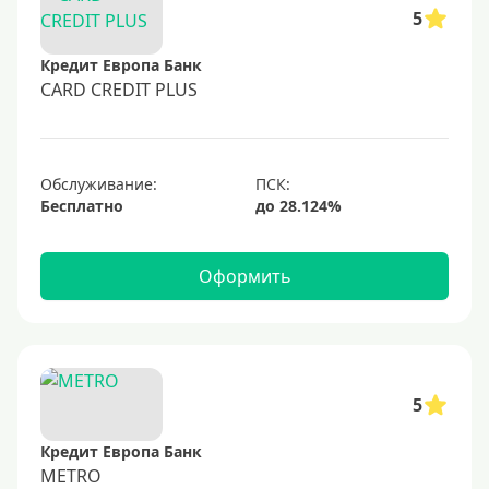
50000 руб
5
60000 руб
Кредит Европа Банк
70000 руб
CARD CREDIT PLUS
80000 руб
100000 руб
Обслуживание:
150000 руб
Бесплатно
200000 руб
250000 руб
Оформить
300000 руб
350000 руб
400000 руб
500000 руб
5
600000 руб
Кредит Европа Банк
700000 руб
METRO