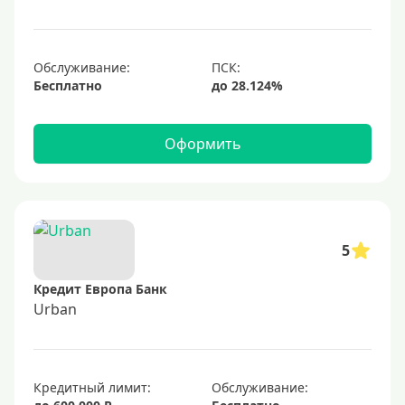
1000000 руб
С небольшим лимитом
С большим лимитом
Обслуживание:
Бесплатно
Безлимитные
Тип карты
Оформить
Mastercard
Visa
Visa Classic
5
UnionPay
Кредит Европа Банк
Мир
Urban
Премиум
Platinum
Кредитный лимит:
Обслуживание:
Золотые