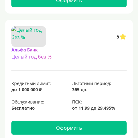
Оформить
С 23 лет
Для самозанятых
Льготный период (без процентов)
5
С льготным периодом
Альфа Банк
Целый год без %
50 дней
55 дней
На 60 дней
Кредитный лимит:
Льготный период:
На 90 дней
до 1 000 000 ₽
365 дн.
100 дней
Обслуживание:
Бесплатно
110 дней
120 дней
Оформить
145 дней