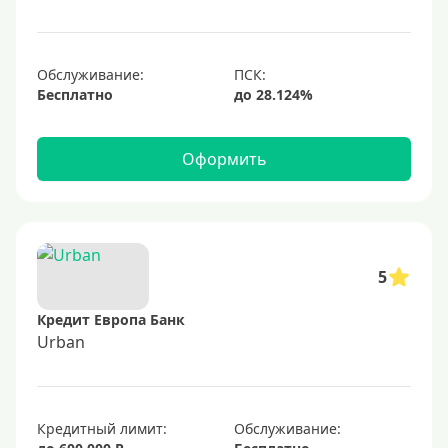
1000000 руб
С небольшим лимитом
С большим лимитом
Обслуживание:
Бесплатно
Безлимитные
Тип карты
Оформить
Mastercard
Visa
Visa Classic
5
UnionPay
Кредит Европа Банк
Мир
Urban
Премиум
Platinum
Кредитный лимит:
Обслуживание:
Золотые