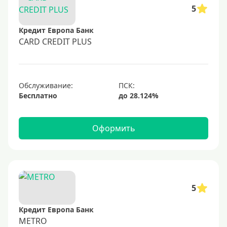
50000 руб
5
60000 руб
Кредит Европа Банк
70000 руб
CARD CREDIT PLUS
80000 руб
100000 руб
Обслуживание:
150000 руб
Бесплатно
200000 руб
250000 руб
Оформить
300000 руб
350000 руб
400000 руб
500000 руб
5
600000 руб
Кредит Европа Банк
700000 руб
METRO