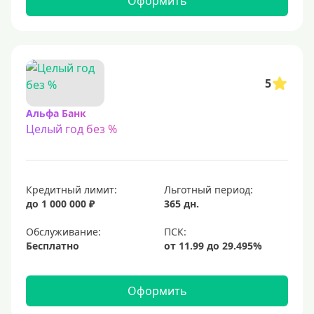
Оформить
С 23 лет
Для самозанятых
Льготный период (без процентов)
5
С льготным периодом
Альфа Банк
Целый год без %
50 дней
55 дней
На 60 дней
Кредитный лимит:
Льготный период:
На 90 дней
до 1 000 000 ₽
365 дн.
100 дней
Обслуживание:
Бесплатно
110 дней
120 дней
Оформить
145 дней