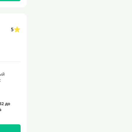
С 21 года
С 22 лет
С 23 лет
5
Для самозанятых
Льготный период (без проце
нтов)
С льготным периодом
50 дней
ый
:
55 дней
На 60 дней
На 90 дней
100 дней
110 дней
120 дней