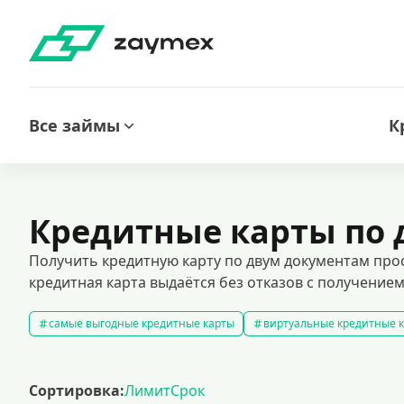
Все займы
К
Кредитные карты по
Получить кредитную карту по двум документам прос
кредитная карта выдаётся без отказов с получение
самые выгодные кредитные карты
виртуальные кредитные 
кредитные карты без отказа
кредитные карты без процентов
кредитные карты с доставкой на дом
кредитные карты 120 д
Сортировка:
Лимит
Срок
кредитные карты visa
премиальные кредитные карты
к