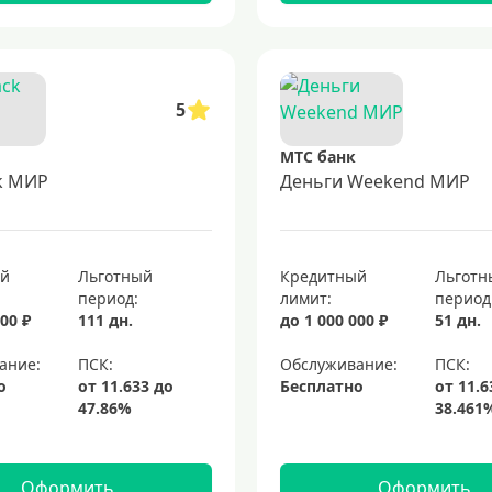
5
МТС банк
k МИР
Деньги Weekend МИР
ый
Льготный
Кредитный
Льготн
период:
лимит:
период
00 ₽
111 дн.
до 1 000 000 ₽
51 дн.
ание:
Обслуживание:
о
Бесплатно
Оформить
Оформить