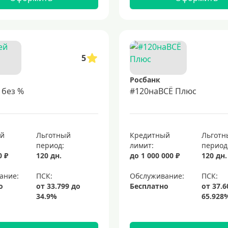
5
Росбанк
 без %
#120наВСЁ Плюс
ый
Льготный
Кредитный
Льготн
период:
лимит:
период
0 ₽
120 дн.
до 1 000 000 ₽
120 дн.
ание:
Обслуживание:
о
Бесплатно