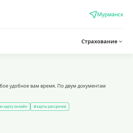
Мурманск
Страхование
юбое удобное вам время. По двум документам
ю карту онлайн
карты рассрочки
ой кредитной историей
кредитные карты которые дают всем
ые карты
доступные кредитные карты
ы platinum
моментальные кредитные карты