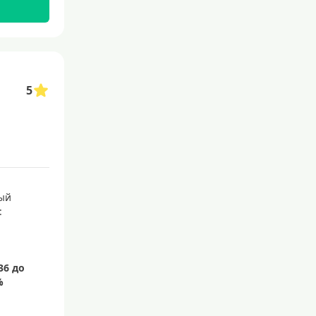
С бесплатным обслуживанием
С овердрафтом
С процентом на остаток
5
С низким процентом
Без процентов
Доступные
Сумма (рублей)
ый
5000 руб
:
10000 руб
15000 руб
20000 руб
25000 руб