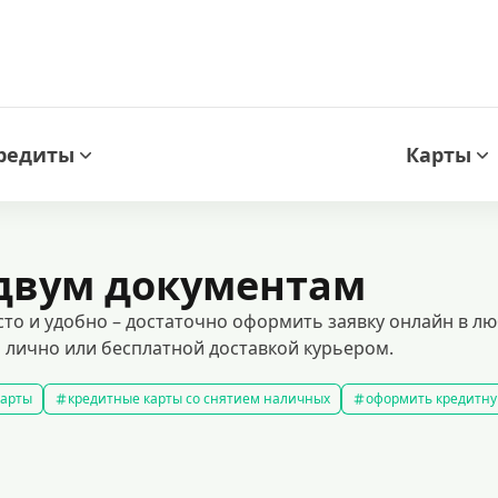
редиты
Карты
 двум документам
то и удобно – достаточно оформить заявку онлайн в л
м лично или бесплатной доставкой курьером.
карты
кредитные карты со снятием наличных
оформить кредитну
кредитные карты с льготным периодом
кредитные карты с плох
ней без процентов
кредитные карты с кэшбеком
лучшие кредитн
редитные карты для покупок
кредитные карты мир
кредитные карт