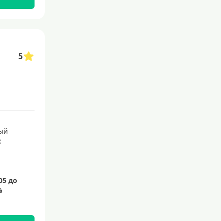
145 дней
150 дней
180 дней
5
200 дней
240 дней
На 365 дней
Преимущества
ый
:
С большим лимитом
По почте
Со снятием наличных
С доставкой на дом
Без посещения банка
Без электронной почты