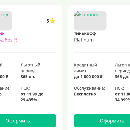
5
нк
Тинькофф
д без %
Platinum
ый
Льготный
Кредитный
Льготн
период:
лимит:
период
00 ₽
365 дн.
до 1 000 000 ₽
365 дн.
ание:
Обслуживание:
о
Бесплатно
Оформить
Оформить