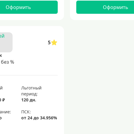
Оформить
Оформить
5
к
 без %
ый
Льготный
период:
0 ₽
120 дн.
ание:
о