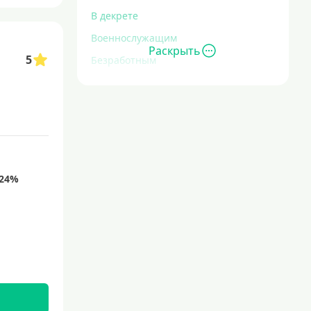
В декрете
Военнослужащим
Раскрыть
5
Безработным
Инвалидам
Для иностранных граждан
С временной регистрацией
Для пенсионеров
До 75 лет
До 80 лет
Для студентов
Молодежные
С 18 лет
С 19 лет
С 20 лет