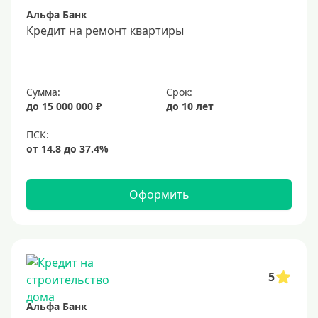
Альфа Банк
Срок
Кредит на ремонт квартиры
Долгосрочные
Год
Сумма:
Срок:
2 года
до 15 000 000 ₽
до 10 лет
3 года
4 года
5 лет
Оформить
6 лет
7 лет
8 лет
9 лет
5
10 лет
Альфа Банк
15 лет