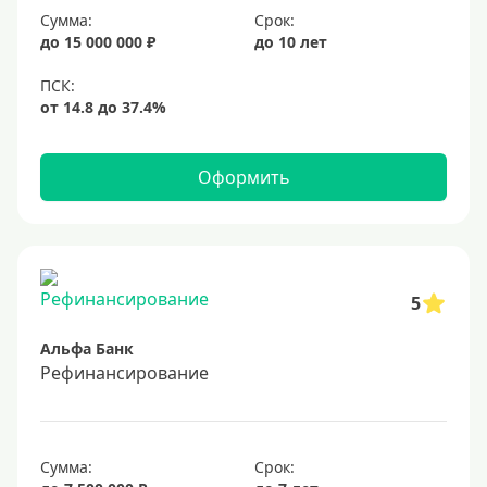
Сумма:
Срок:
20%
до 15 000 000 ₽
до 10 лет
Сумма
Большие
На маленькую сумму
Оформить
Больше миллиона (руб)
1000000 руб
5
1200000 руб
Альфа Банк
1300000 руб
Рефинансирование
1500000 руб
1600000 руб
1700000 руб
Сумма:
Срок: