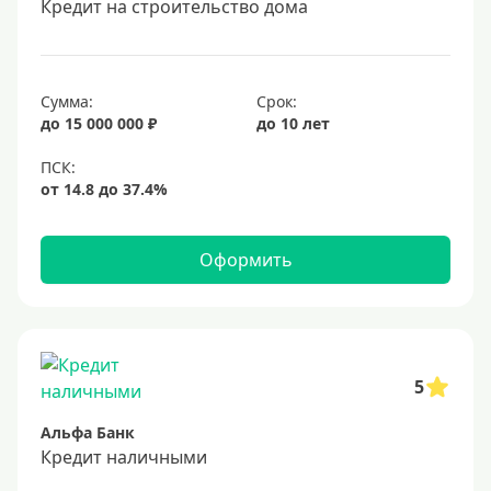
Кредит на строительство дома
20 лет
25 лет
30 лет
Сумма:
Срок:
до 15 000 000 ₽
до 10 лет
Месяц
2 месяца
3 месяца
6 месяцев
Оформить
Ставка
Низкий процент
4%
5
5%
Альфа Банк
6%
Кредит наличными
6,5%