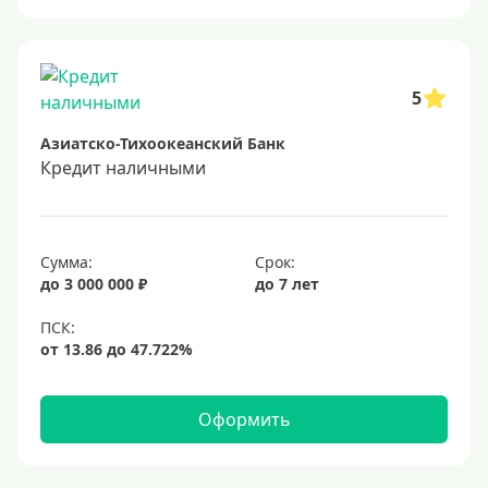
Онлайн заявка
Заявка во все банки
Способы выдачи
5
Азиатско-Тихоокеанский Банк
Не выходя из дома
Кредит наличными
С доставкой на дом
Наличными
Онлайн на карту
Сумма:
Срок:
до 3 000 000 ₽
до 7 лет
Валюта
В долларах США
В евро
Оформить
Заемщики