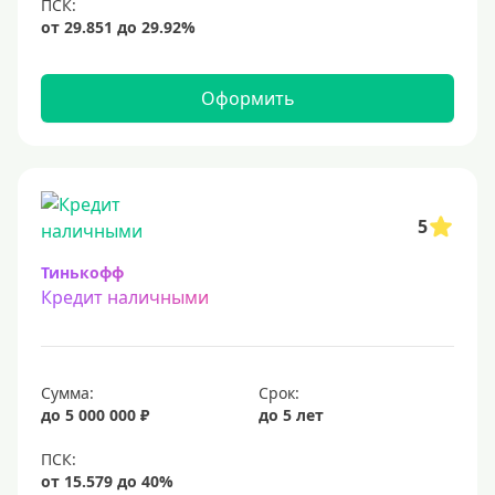
12 млн
15 млн
20 млн
Оформить
25 млн
30 миллионов
35000000 руб
50 миллионов
5
100 миллионов
Тинькофф
Кредит наличными
Меньше 1 млн (руб)
10000 руб
Сумма:
Срок:
15000 руб
до 5 000 000 ₽
до 5 лет
18000 руб
20 тысяч