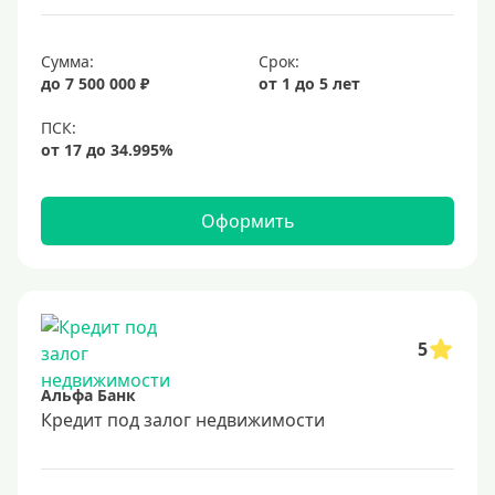
6,9%
Сумма:
Срок:
7%
до 7 500 000 ₽
от 1 до 5 лет
8%
9%
10%
11%
Оформить
12%
13%
14%
15%
5
16%
Альфа Банк
17%
Кредит под залог недвижимости
18%
19%