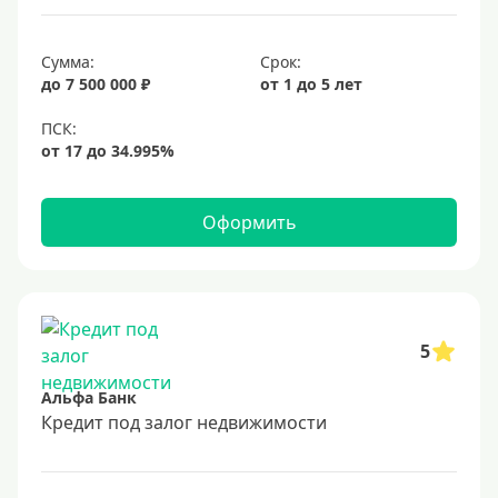
6,9%
Сумма:
Срок:
7%
до 7 500 000 ₽
от 1 до 5 лет
8%
9%
10%
11%
Оформить
12%
13%
14%
15%
5
16%
Альфа Банк
17%
Кредит под залог недвижимости
18%
19%