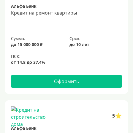
Альфа Банк
Срок
Кредит на ремонт квартиры
Долгосрочные
Год
Сумма:
Срок:
2 года
до 15 000 000 ₽
до 10 лет
3 года
4 года
5 лет
Оформить
6 лет
7 лет
8 лет
9 лет
5
10 лет
Альфа Банк
15 лет