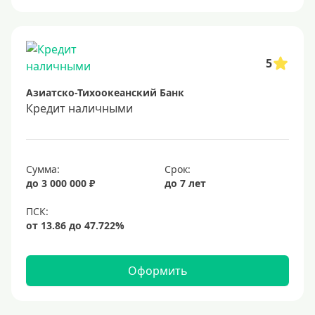
Онлайн заявка
Заявка во все банки
Способы выдачи
5
Азиатско-Тихоокеанский Банк
Не выходя из дома
Кредит наличными
С доставкой на дом
Наличными
Онлайн на карту
Сумма:
Срок:
до 3 000 000 ₽
до 7 лет
Валюта
В долларах США
В евро
Оформить
Заемщики