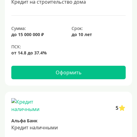
Кредит на строительство дома
20 лет
25 лет
30 лет
Сумма:
Срок:
до 15 000 000 ₽
до 10 лет
Месяц
2 месяца
3 месяца
6 месяцев
Оформить
Ставка
Низкий процент
4%
5
5%
Альфа Банк
6%
Кредит наличными
6,5%