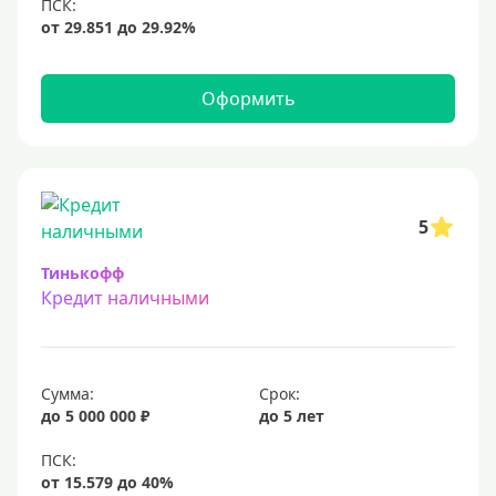
12 млн
15 млн
20 млн
Оформить
25 млн
30 миллионов
35000000 руб
50 миллионов
5
100 миллионов
Тинькофф
Кредит наличными
Меньше 1 млн (руб)
10000 руб
Сумма:
Срок:
15000 руб
до 5 000 000 ₽
до 5 лет
18000 руб
20 тысяч