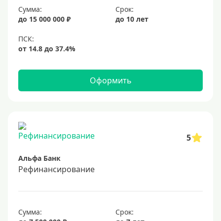
Сумма:
Срок:
20%
до 15 000 000 ₽
до 10 лет
Сумма
Большие
На маленькую сумму
Оформить
Больше миллиона (руб)
1000000 руб
5
1200000 руб
Альфа Банк
1300000 руб
Рефинансирование
1500000 руб
1600000 руб
1700000 руб
Сумма:
Срок: