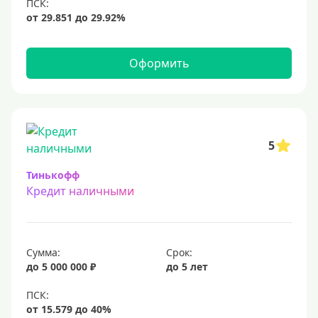
12 млн
15 млн
20 млн
Оформить
25 млн
30 миллионов
35000000 руб
50 миллионов
5
100 миллионов
Тинькофф
Кредит наличными
Меньше 1 млн (руб)
10000 руб
Сумма:
Срок:
15000 руб
до 5 000 000 ₽
до 5 лет
18000 руб
20 тысяч