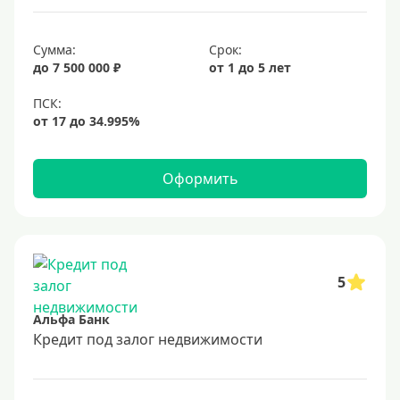
6,9%
Сумма:
Срок:
7%
до 7 500 000 ₽
от 1 до 5 лет
8%
9%
10%
11%
Оформить
12%
13%
14%
15%
5
16%
Альфа Банк
17%
Кредит под залог недвижимости
18%
19%