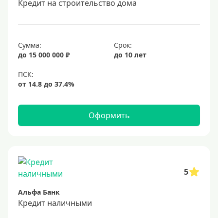
Кредит на строительство дома
20 лет
25 лет
30 лет
Сумма:
Срок:
до 15 000 000 ₽
до 10 лет
Месяц
2 месяца
3 месяца
6 месяцев
Оформить
Ставка
Низкий процент
4%
5
5%
Альфа Банк
6%
Кредит наличными
6,5%