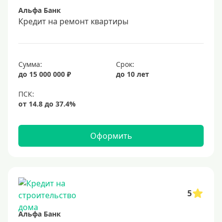
Альфа Банк
Срок
Кредит на ремонт квартиры
Долгосрочные
Год
Сумма:
Срок:
2 года
до 15 000 000 ₽
до 10 лет
3 года
4 года
5 лет
Оформить
6 лет
7 лет
8 лет
9 лет
5
10 лет
Альфа Банк
15 лет