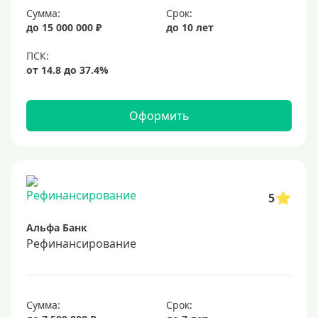
Сумма:
Срок:
20%
до 15 000 000 ₽
до 10 лет
Сумма
Большие
На маленькую сумму
Оформить
Больше миллиона (руб)
1000000 руб
5
1200000 руб
Альфа Банк
1300000 руб
Рефинансирование
1500000 руб
1600000 руб
1700000 руб
Сумма:
Срок: