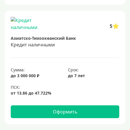
Онлайн заявка
Заявка во все банки
Способы выдачи
5
Азиатско-Тихоокеанский Банк
Не выходя из дома
Кредит наличными
С доставкой на дом
Наличными
Онлайн на карту
Сумма:
Срок:
до 3 000 000 ₽
до 7 лет
Валюта
В долларах США
В евро
Оформить
Заемщики