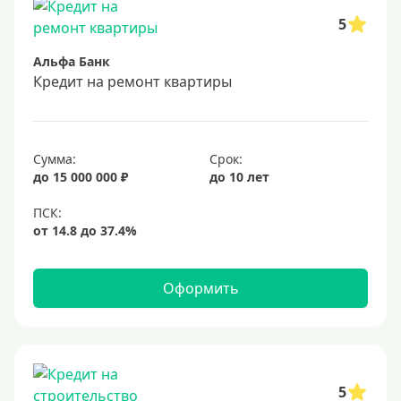
В банке под залог
5
Под залог недвижимости
Альфа Банк
Срок
Кредит на ремонт квартиры
Долгосрочные
Год
Сумма:
Срок:
2 года
до 15 000 000 ₽
до 10 лет
3 года
4 года
5 лет
Оформить
6 лет
7 лет
8 лет
9 лет
5