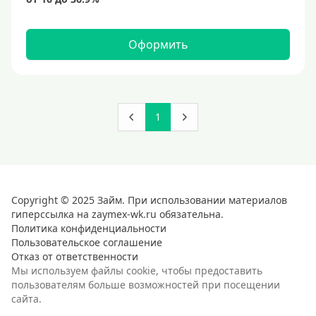
150000 руб
160000 руб
Оформить
180000 руб
200000 руб
250000 руб
1
300000 руб
350 тысяч
400000 руб
4500000 руб
Copyright © 2025 Займ. При использовании материалов
гиперссылка на zaymex-wk.ru обязательна.
500000 руб
Политика конфиденциальности
550000 руб
Пользовательское соглашение
Отказ от ответственности
600 тысяч
Мы используем файлы cookie, чтобы предоставить
пользователям больше возможностей при посещении
650000 руб
сайта.
700000 руб