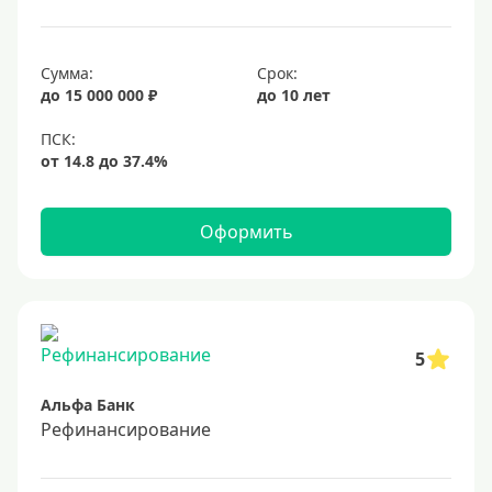
18%
19%
Сумма:
Срок:
20%
до 15 000 000 ₽
до 10 лет
Сумма
Большие
На маленькую сумму
Оформить
Больше миллиона (руб)
1000000 руб
5
1200000 руб
Альфа Банк
1300000 руб
Рефинансирование
1500000 руб
1600000 руб