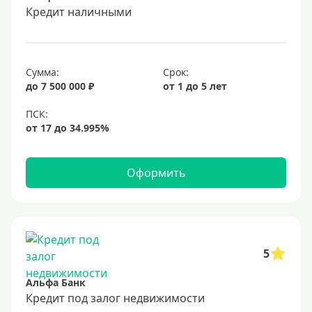
6%
Кредит наличными
6,5%
6,9%
Сумма:
Срок:
7%
до 7 500 000 ₽
от 1 до 5 лет
8%
9%
10%
11%
Оформить
12%
13%
14%
15%
5
16%
Альфа Банк
17%
Кредит под залог недвижимости