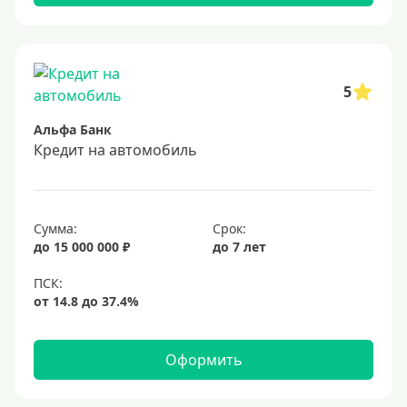
Заемщики
Военнослужащим
Для бюджетников и госслужащих
5
Для зарплатных клиентов
Альфа Банк
Иностранным гражданам
Кредит на автомобиль
Гражданам СНГ
Без прописки
Сумма:
Срок:
Безработным
до 15 000 000 ₽
до 7 лет
Без стажа работы
Для самозанятых
Пенсионерам
До 75 лет
Оформить
До 80 лет
До 85 лет