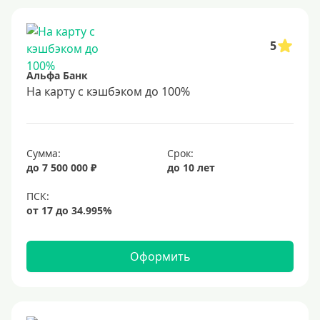
Студентам
С 18 лет
5
С 19 лет
Альфа Банк
С 20 лет
На карту с кэшбэком до 100%
С 21 года
С 22 лет
Сумма:
Срок:
С 23 лет
до 7 500 000 ₽
до 10 лет
В декрете
Обеспечение
С обеспечением
Оформить
Без обеспечения
Без залога