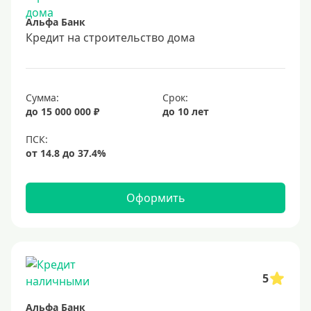
10 лет
Альфа Банк
15 лет
Кредит на строительство дома
20 лет
25 лет
30 лет
Сумма:
Срок:
до 15 000 000 ₽
до 10 лет
Месяц
2 месяца
3 месяца
6 месяцев
Оформить
Ставка
Низкий процент
4%
5
5%
Альфа Банк