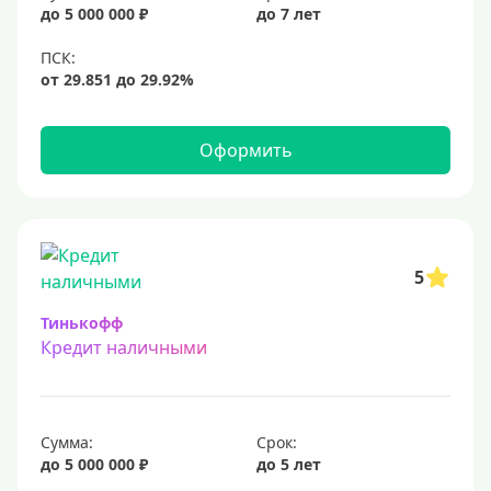
до 5 000 000 ₽
до 7 лет
10 млн
12 млн
15 млн
20 млн
Оформить
25 млн
30 миллионов
35000000 руб
50 миллионов
5
100 миллионов
Тинькофф
Кредит наличными
Меньше 1 млн (руб)
10000 руб
Сумма:
Срок:
15000 руб
до 5 000 000 ₽
до 5 лет
18000 руб