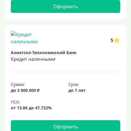
Самые выгодные
Оформить
Онлайн заявка
Заявка во все банки
Способы выдачи
5
Азиатско-Тихоокеанский Банк
Не выходя из дома
Кредит наличными
С доставкой на дом
Наличными
Онлайн на карту
Сумма:
Срок:
до 3 000 000 ₽
до 7 лет
Валюта
В долларах США
В евро
Оформить